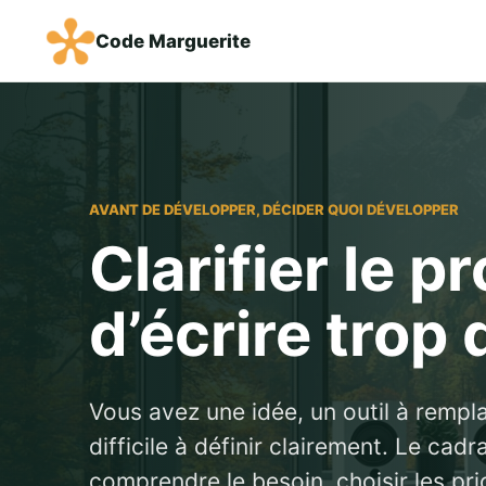
Code Marguerite
AVANT DE DÉVELOPPER, DÉCIDER QUOI DÉVELOPPER
Clarifier le p
d’écrire trop
Vous avez une idée, un outil à rempl
difficile à définir clairement. Le cad
comprendre le besoin, choisir les pri