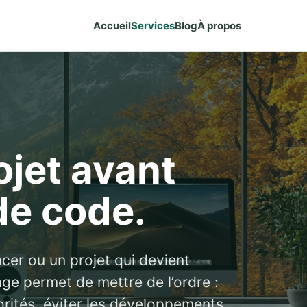
Accueil
Services
Blog
À propos
rojet avant
 de code.
acer ou un projet qui devient
rage permet de mettre de l’ordre :
orités, éviter les développements