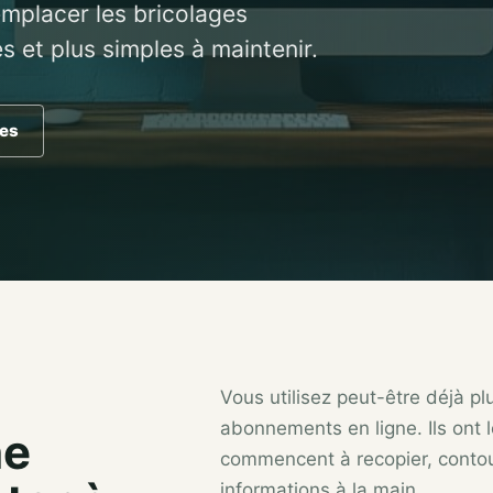
emplacer les bricolages
es et plus simples à maintenir.
ces
Vous utilisez peut-être déjà plu
abonnements en ligne. Ils ont 
ne
commencent à recopier, contou
informations à la main.